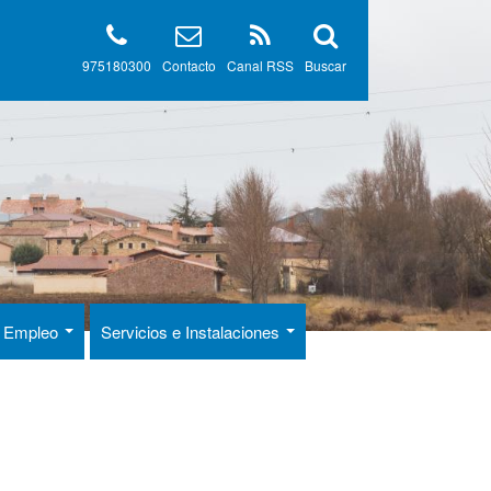
975180300
Contacto
Canal RSS
Buscar
 y Empleo
Servicios e Instalaciones