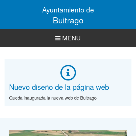
Pasar
Ayuntamiento de
al
contenido
Buitrago
principal
MENU
Nuevo diseño de la página web
Queda inaugurada la nueva web de Buitrago