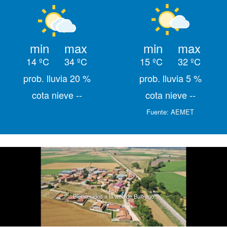
min
max
min
max
14 ºC
34 ºC
15 ºC
32 ºC
prob. lluvia 20 %
prob. lluvia 5 %
cota nieve --
cota nieve --
Fuente:
AEMET
Bienvenidos a la web de Buitrago