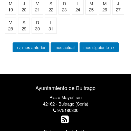
M
J
V
S
D
L
M
M
J
19
20
21
22
23
24
25
26
27
V
S
D
L
28
29
30
31
<< mes anterior
mes actual
mes siguiente >>
Ayuntamiento de Buitrago
Plaza Mayor, s/n
42162 - Buitrago (Soria)
975180300