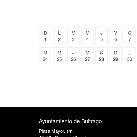
D
L
M
M
J
V
S
1
2
3
4
5
6
7
M
M
J
V
S
D
L
24
25
26
27
28
29
30
Ayuntamiento de Buitrago
Plaza Mayor, s/n