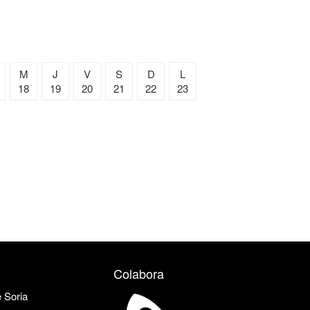
M
J
V
S
D
L
18
19
20
21
22
23
Colabora
e Soria