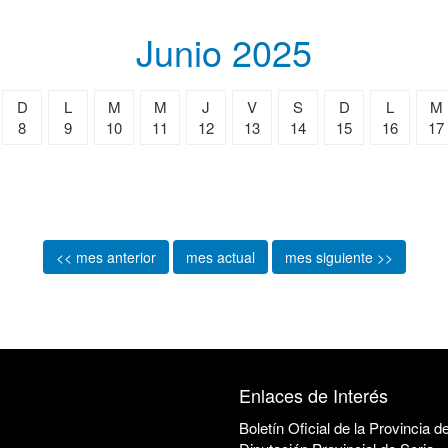
Junio 2025
D
L
M
M
J
V
S
D
L
M
8
9
10
11
12
13
14
15
16
17
<< mes anterior
mes actual
mes siguiente >>
Enlaces de Interés
Boletín Oficial de la Provincia d