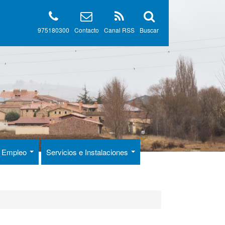
975180300
Contacto
Canal RSS
Buscar
 y Empleo
Servicios e Instalaciones